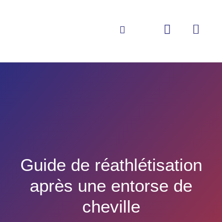
Vie de l’Asso
Le Service de Santé des Armées
La boutique
Contactez-nous
Guide de réathlétisation
après une entorse de
cheville