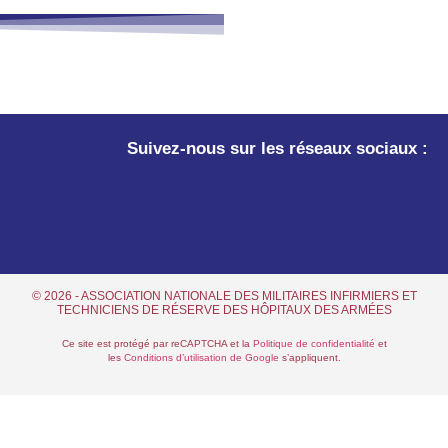
Suivez-nous sur les réseaux sociaux :
© 2026 - ASSOCIATION NATIONALE DES MILITAIRES INFIRMIERS ET
TECHNICIENS DE RÉSERVE DES HÔPITAUX DES ARMÉES
Ce site est protégé par reCAPTCHA et la
Politique de confidentialité
et
les
Conditions d’utilisation de Google
s’appliquent.