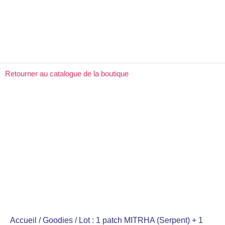
Vie de l’Asso
Le Service de Santé des Armées
La boutique
Contactez-nous
Retourner au catalogue de la boutique
Accueil
/
Goodies
/ Lot : 1 patch MITRHA (Serpent) + 1