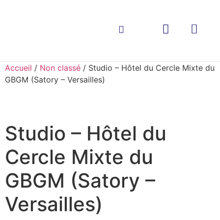
Vie de l’Asso
Le Service de Santé des Armées
La boutique
Contactez-nous
Accueil
/
Non classé
/ Studio – Hôtel du Cercle Mixte du
GBGM (Satory – Versailles)
Studio – Hôtel du
Cercle Mixte du
GBGM (Satory –
Versailles)