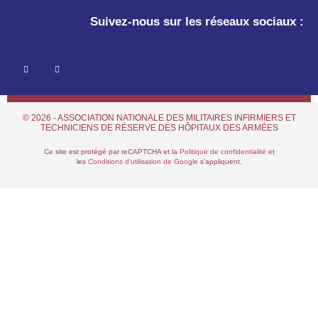
Suivez-nous sur les réseaux sociaux :
© 2026 - ASSOCIATION NATIONALE DES MILITAIRES INFIRMIERS ET
TECHNICIENS DE RÉSERVE DES HÔPITAUX DES ARMÉES
Ce site est protégé par reCAPTCHA et la
Politique de confidentialité
et
les
Conditions d’utilisation de Google
s’appliquent.