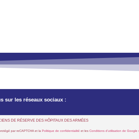
s sur les réseaux sociaux :
NICIENS DE RÉSERVE DES HÔPITAUX DES ARMÉES
 protégé par reCAPTCHA et la
Politique de confidentialité
et les
Conditions d’utilisation de Google
s