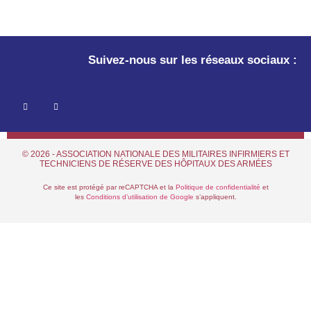
Suivez-nous sur les réseaux sociaux :
© 2026 - ASSOCIATION NATIONALE DES MILITAIRES INFIRMIERS ET
TECHNICIENS DE RÉSERVE DES HÔPITAUX DES ARMÉES
Ce site est protégé par reCAPTCHA et la
Politique de confidentialité
et
les
Conditions d’utilisation de Google
s’appliquent.